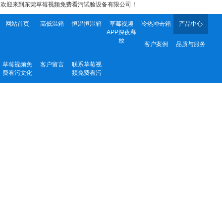
欢迎来到东莞草莓视频免费看污试验设备有限公司！
网站首页
高低温箱
恒温恒湿箱
草莓视频
冷热冲击箱
产品中心
APP深夜释
放
客户案例
品质与服务
草莓视频免
客户留言
联系草莓视
费看污文化
频免费看污